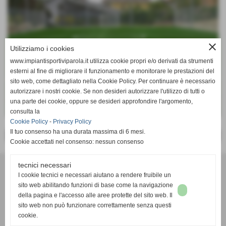
close
Utilizziamo i cookies
www.impiantisportiviparola.it utilizza cookie propri e/o derivati da strumenti
esterni al fine di migliorare il funzionamento e monitorare le prestazioni del
sito web, come dettagliato nella Cookie Policy. Per continuare è necessario
autorizzare i nostri cookie. Se non desideri autorizzare l'utilizzo di tutti o
una parte dei cookie, oppure se desideri approfondire l'argomento,
consulta la
Cookie Policy
-
Privacy Policy
Il tuo consenso ha una durata massima di 6 mesi.
<< PRECEDENTE
SUCCESSIVO >>
Cookie accettati nel consenso: nessun consenso
C.I.S.P. geom Mario di Parola Elisabetta e C. s.a.s.
tecnici necessari
via Vecchia di Cuneo 84 - Borgo San Dalmazzo (Cuneo)
I cookie tecnici e necessari aiutano a rendere fruibile un
P.I. 03506350044 C.F 03506350044
sito web abilitando funzioni di base come la navigazione
della pagina e l'accesso alle aree protette del sito web. Il
Tel. +39 0171262131
sito web non può funzionare correttamente senza questi
impiantiparola@virgilio.it
cookie.